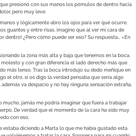
ue presionó con sus manos los pómulos de dentro hacia
olor, pero muy leve.
 manos y lógicamente abro los ojos para ver qué ocurre.
s guantes y entre risas, imagino que al ver mi cara de
por dentro! ¿Pero cómo puede ser eso? Su respuesta… «En
esionando la zona más alta y baja que tenemos en la boca,
o molesto y con gran diferencia el lado derecho más que
tado más tenso. Tras la boca introdujo su dedo meñique en
uego el otro, si os digo la verdad pensaba que sería algo
 además va despacio y no hay ninguna sensación extraña,
o mucho, jamás me podría imaginar que fuera a trabajar
cuerpo. De verdad que el momento de la cara ha sido muy
uedo con eso.
le estaba diciendo a Marta lo que me había gustado esta
que volviésemos a tratar la cara. Sorpresa para mí cuando