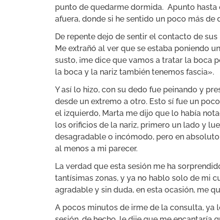
punto de quedarme dormida. Apunto hasta q
afuera, donde si he sentido un poco más de d
De repente dejo de sentir el contacto de sus
Me extrañó al ver que se estaba poniendo uno
susto, ¡me dice que vamos a tratar la boca 
la boca y la nariz también tenemos fascia».
Y así lo hizo, con su dedo fue peinando y pr
desde un extremo a otro. Esto sí fue un poc
el izquierdo, Marta me dijo que lo había no
los orificios de la nariz, primero un lado y l
desagradable o incómodo, pero en absoluto,
al menos a mi parecer.
La verdad que esta sesión me ha sorprendid
tantísimas zonas, y ya no hablo solo de mi 
agradable y sin duda, en esta ocasión, me q
A pocos minutos de irme de la consulta, ya 
sesión, de hecho, le dije que me encantaría 