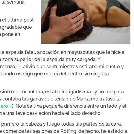
a la semana
 el último post
 agradable que
e pone en
la espalda fatal, anotación en mayúsculas que le hice a
la zona superior de la espalda muy cargada. Y
enzó. El alivio que sentí mientras estiraba mi cuello y
uando os digo que me fui del centro sin ninguna
esión me encantaría, estaba intrigadísima… y no fue para
 contaba las ganas que tenía que Marta me tratase la
mero 4
). Notaba una pequeña diferencia entre un lado y el
nía una leve desviación hacia el lado derecho.
primero la cabeza y luego todas las partes de la cara.
 comencé las sesiones de Rolfing, de hecho, he estado a