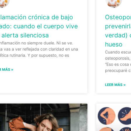
flamación crónica de bajo
Osteopor
ado: cuando el cuerpo vive
prevenir
 alerta silenciosa
verdad) 
inflamación no siempre duele. Ni se ve.
hueso
la vas a ver reflejada con claridad en una
Cuando escuc
lítica rutinaria. Y por supuesto, no es
osteoporosis,
“Eso es cosa
R MÁS »
preocuparé c
LEER MÁS »