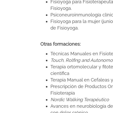
Fisioyoga para Fisioterapeuta
Fisioyoga.
Psiconeuroinmunología clíni
Fisioyoga para la mujer (juni
de Fisioyoga.
Otras formaciones:
Técnicas Manuales en Fisiote
Touch, Rolfing and Autonom
Terapia ortomolecular y fitot
científica
Terapia Manual en Cefaleas y
Prescripción de Productos O
Fisioterapia
Nordic Walking Terapéutico
Avances en neurobiología del
con dolor crónico